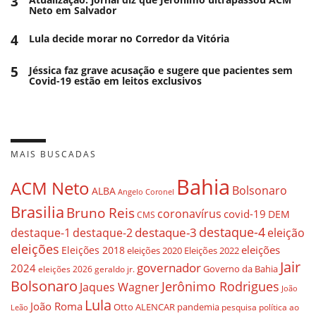
3
Neto em Salvador
4
Lula decide morar no Corredor da Vitória
5
Jéssica faz grave acusação e sugere que pacientes sem
Covid-19 estão em leitos exclusivos
MAIS BUSCADAS
Bahia
ACM Neto
Bolsonaro
ALBA
Angelo Coronel
Brasilia
Bruno Reis
coronavírus
covid-19
DEM
CMS
destaque-4
destaque-3
destaque-1
destaque-2
eleição
eleições
eleições
Eleições 2018
eleições 2020
Eleições 2022
Jair
governador
2024
Governo da Bahia
geraldo jr.
eleições 2026
Bolsonaro
Jerônimo Rodrigues
Jaques Wagner
João
Lula
João Roma
Otto ALENCAR
pandemia
pesquisa
política ao
Leão