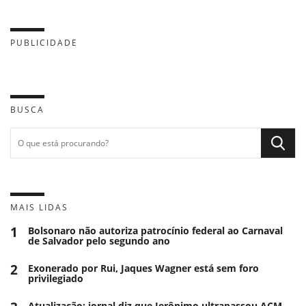
PUBLICIDADE
BUSCA
MAIS LIDAS
1
Bolsonaro não autoriza patrocínio federal ao Carnaval
de Salvador pelo segundo ano
2
Exonerado por Rui, Jaques Wagner está sem foro
privilegiado
Atualização: jornal diz que Jerônimo ultrapassou ACM