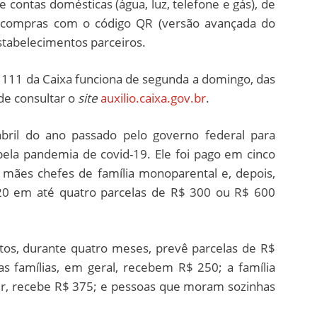
contas domésticas (água, luz, telefone e gás), de
ou compras com o código QR (versão avançada do
stabelecimentos parceiros.
a 111 da Caixa funciona de segunda a domingo, das
ode consultar o
site
auxilio.caixa.gov.br
.
abril do ano passado pelo governo federal para
pela pandemia de covid-19. Ele foi pago em cinco
 mães chefes de família monoparental e, depois,
0 em até quatro parcelas de R$ 300 ou R$ 600
os, durante quatro meses, prevê parcelas de R$
s famílias, em geral, recebem R$ 250; a família
r, recebe R$ 375; e pessoas que moram sozinhas