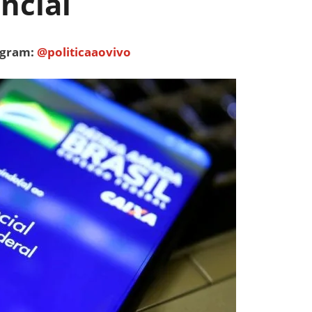
ncial
tagram:
@politicaaovivo