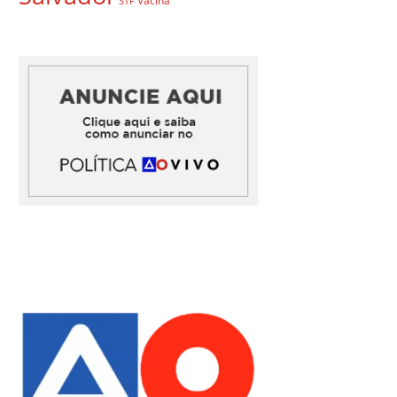
Vacina
STF