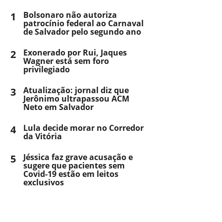
1
Bolsonaro não autoriza
patrocínio federal ao Carnaval
de Salvador pelo segundo ano
2
Exonerado por Rui, Jaques
Wagner está sem foro
privilegiado
3
Atualização: jornal diz que
Jerônimo ultrapassou ACM
Neto em Salvador
4
Lula decide morar no Corredor
da Vitória
5
Jéssica faz grave acusação e
sugere que pacientes sem
Covid-19 estão em leitos
exclusivos