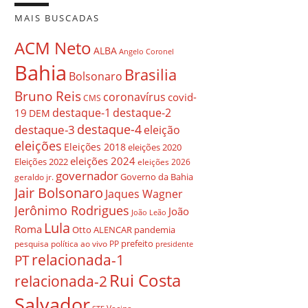
MAIS BUSCADAS
ACM Neto
ALBA
Angelo Coronel
Bahia
Brasilia
Bolsonaro
Bruno Reis
coronavírus
covid-
CMS
destaque-1
destaque-2
19
DEM
destaque-4
destaque-3
eleição
eleições
Eleições 2018
eleições 2020
eleições 2024
Eleições 2022
eleições 2026
governador
Governo da Bahia
geraldo jr.
Jair Bolsonaro
Jaques Wagner
Jerônimo Rodrigues
João
João Leão
Lula
Roma
Otto ALENCAR
pandemia
prefeito
pesquisa
política ao vivo
PP
presidente
relacionada-1
PT
Rui Costa
relacionada-2
Salvador