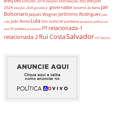
eleições
eleições
Eleições 2018
eleições 2020
Eleições 2022
Jair
governador
2024
Governo da Bahia
geraldo jr.
eleições 2026
Bolsonaro
Jerônimo Rodrigues
Jaques Wagner
João
Lula
João Roma
Otto ALENCAR
pandemia
pesquisa
política ao
Leão
relacionada-1
PT
prefeito
vivo
PP
presidente
Salvador
Rui Costa
relacionada-2
Vacina
STF