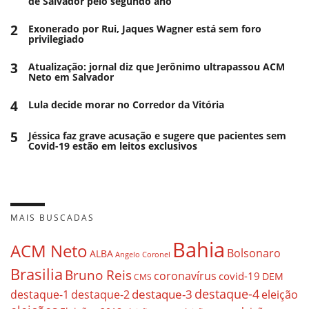
de Salvador pelo segundo ano
2
Exonerado por Rui, Jaques Wagner está sem foro
privilegiado
3
Atualização: jornal diz que Jerônimo ultrapassou ACM
Neto em Salvador
4
Lula decide morar no Corredor da Vitória
5
Jéssica faz grave acusação e sugere que pacientes sem
Covid-19 estão em leitos exclusivos
MAIS BUSCADAS
Bahia
ACM Neto
Bolsonaro
ALBA
Angelo Coronel
Brasilia
Bruno Reis
coronavírus
covid-19
DEM
CMS
destaque-4
destaque-3
eleição
destaque-1
destaque-2