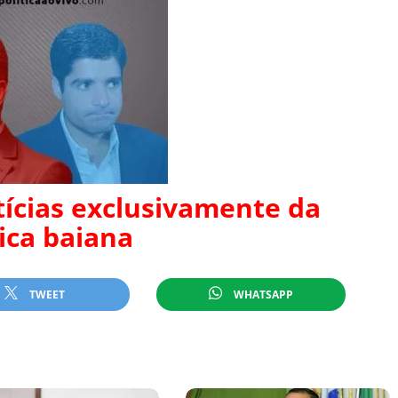
tícias exclusivamente da
tica baiana
TWEET
WHATSAPP