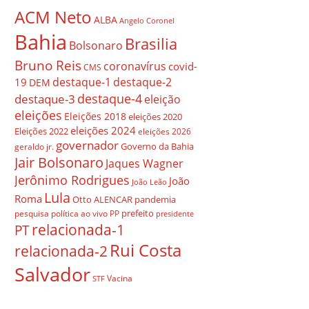
ACM Neto
ALBA
Angelo Coronel
Bahia
Brasilia
Bolsonaro
Bruno Reis
coronavírus
covid-
CMS
destaque-1
destaque-2
19
DEM
destaque-4
destaque-3
eleição
eleições
Eleições 2018
eleições 2020
eleições 2024
Eleições 2022
eleições 2026
governador
Governo da Bahia
geraldo jr.
Jair Bolsonaro
Jaques Wagner
Jerônimo Rodrigues
João
João Leão
Lula
Roma
Otto ALENCAR
pandemia
prefeito
pesquisa
política ao vivo
PP
presidente
relacionada-1
PT
Rui Costa
relacionada-2
Salvador
Vacina
STF