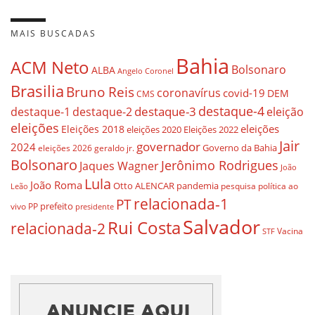
MAIS BUSCADAS
Bahia
ACM Neto
Bolsonaro
ALBA
Angelo Coronel
Brasilia
Bruno Reis
coronavírus
covid-19
DEM
CMS
destaque-4
destaque-3
destaque-1
destaque-2
eleição
eleições
eleições
Eleições 2018
eleições 2020
Eleições 2022
Jair
governador
2024
Governo da Bahia
geraldo jr.
eleições 2026
Bolsonaro
Jerônimo Rodrigues
Jaques Wagner
João
Lula
João Roma
Otto ALENCAR
pandemia
pesquisa
política ao
Leão
relacionada-1
PT
prefeito
vivo
PP
presidente
Salvador
Rui Costa
relacionada-2
Vacina
STF