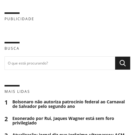
PUBLICIDADE
BUSCA
MAIS LIDAS
1
Bolsonaro não autoriza patrocínio federal ao Carnaval
de Salvador pelo segundo ano
2
Exonerado por Rui, Jaques Wagner está sem foro
privilegiado
Atualização: jornal diz que Jerônimo ultrapassou ACM