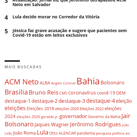
3
Neto em Salvador
4
Lula decide morar no Corredor da Vitória
5
Jéssica faz grave acusação e sugere que pacientes sem
Covid-19 estão em leitos exclusivos
MAIS BUSCADAS
Bahia
ACM Neto
Bolsonaro
ALBA
Angelo Coronel
Brasilia
Bruno Reis
coronavírus
covid-19
DEM
CMS
destaque-4
destaque-3
eleição
destaque-1
destaque-2
eleições
eleições
Eleições 2018
eleições 2020
Eleições 2022
Jair
governador
2024
Governo da Bahia
geraldo jr.
eleições 2026
Bolsonaro
Jerônimo Rodrigues
Jaques Wagner
João
Lula
João Roma
Otto ALENCAR
pandemia
pesquisa
política ao
Leão