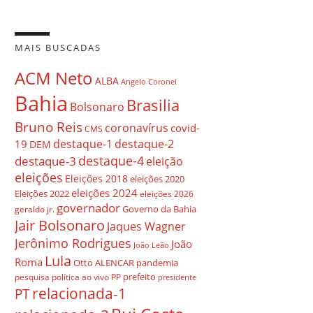
MAIS BUSCADAS
ACM Neto
ALBA
Angelo Coronel
Bahia
Brasilia
Bolsonaro
Bruno Reis
coronavírus
covid-
CMS
destaque-1
destaque-2
19
DEM
destaque-4
destaque-3
eleição
eleições
Eleições 2018
eleições 2020
eleições 2024
Eleições 2022
eleições 2026
governador
Governo da Bahia
geraldo jr.
Jair Bolsonaro
Jaques Wagner
Jerônimo Rodrigues
João
João Leão
Lula
Roma
Otto ALENCAR
pandemia
prefeito
pesquisa
política ao vivo
PP
presidente
relacionada-1
PT