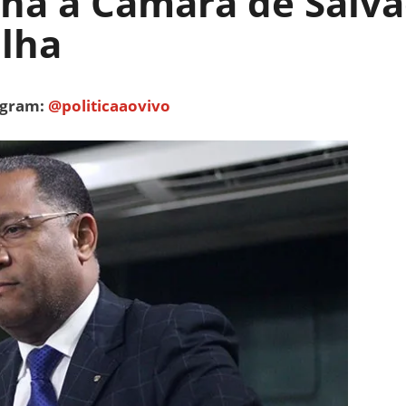
rna à Câmara de Salv
ilha
tagram:
@politicaaovivo