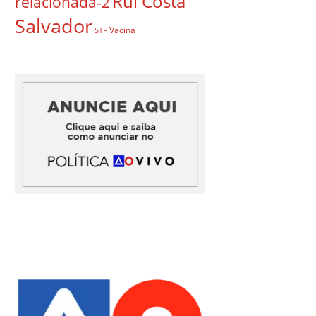
Rui Costa
relacionada-2
Salvador
Vacina
STF