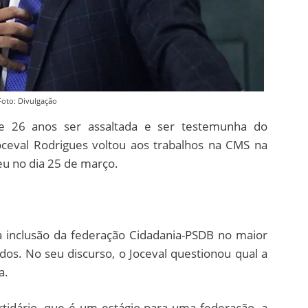
Foto: Divulgação
de 26 anos ser assaltada e ser testemunha do
ceval Rodrigues voltou aos trabalhos na CMS na
ceu no dia 25 de março.
a inclusão da federação Cidadania-PSDB no maior
os. No seu discurso, o Joceval questionou qual a
a.
rtidário, que é um estágio para uma federação, a