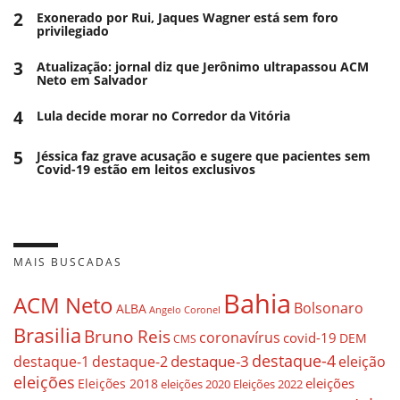
2
Exonerado por Rui, Jaques Wagner está sem foro
privilegiado
3
Atualização: jornal diz que Jerônimo ultrapassou ACM
Neto em Salvador
4
Lula decide morar no Corredor da Vitória
5
Jéssica faz grave acusação e sugere que pacientes sem
Covid-19 estão em leitos exclusivos
MAIS BUSCADAS
Bahia
ACM Neto
Bolsonaro
ALBA
Angelo Coronel
Brasilia
Bruno Reis
coronavírus
covid-19
DEM
CMS
destaque-4
destaque-3
destaque-1
destaque-2
eleição
eleições
eleições
Eleições 2018
eleições 2020
Eleições 2022