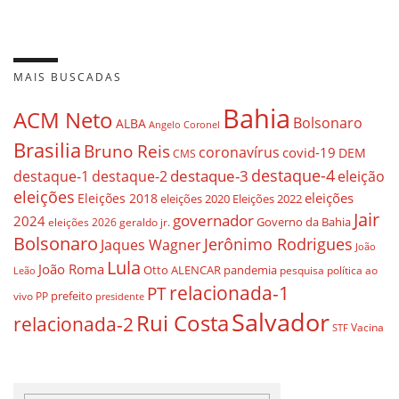
MAIS BUSCADAS
Bahia
ACM Neto
Bolsonaro
ALBA
Angelo Coronel
Brasilia
Bruno Reis
coronavírus
covid-19
DEM
CMS
destaque-4
destaque-3
destaque-1
destaque-2
eleição
eleições
eleições
Eleições 2018
eleições 2020
Eleições 2022
Jair
governador
2024
Governo da Bahia
geraldo jr.
eleições 2026
Bolsonaro
Jerônimo Rodrigues
Jaques Wagner
João
Lula
João Roma
Otto ALENCAR
pandemia
pesquisa
política ao
Leão
relacionada-1
PT
prefeito
vivo
PP
presidente
Salvador
Rui Costa
relacionada-2
Vacina
STF