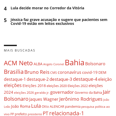
4
Lula decide morar no Corredor da Vitória
5
Jéssica faz grave acusação e sugere que pacientes sem
Covid-19 estão em leitos exclusivos
MAIS BUSCADAS
Bahia
ACM Neto
Bolsonaro
ALBA
Angelo Coronel
Brasilia
Bruno Reis
coronavírus
covid-19
DEM
CMS
destaque-4
destaque-3
destaque-1
destaque-2
eleição
eleições
eleições
Eleições 2018
eleições 2020
Eleições 2022
Jair
governador
2024
Governo da Bahia
geraldo jr.
eleições 2026
Bolsonaro
Jerônimo Rodrigues
Jaques Wagner
João
Lula
João Roma
Otto ALENCAR
pandemia
pesquisa
política ao
Leão
relacionada-1
PT
prefeito
vivo
PP
presidente