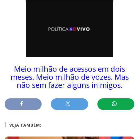
Meio milhão de acessos em dois
meses. Meio milhão de vozes. Mas
não sem fazer alguns inimigos.
VEJA TAMBÉM: