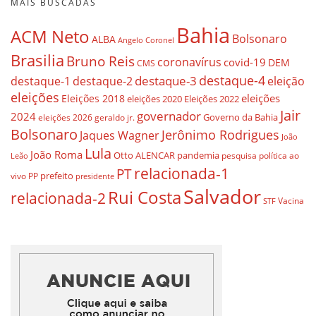
MAIS BUSCADAS
Bahia
ACM Neto
Bolsonaro
ALBA
Angelo Coronel
Brasilia
Bruno Reis
coronavírus
covid-19
DEM
CMS
destaque-4
destaque-3
eleição
destaque-1
destaque-2
eleições
eleições
Eleições 2018
eleições 2020
Eleições 2022
Jair
governador
2024
Governo da Bahia
geraldo jr.
eleições 2026
Bolsonaro
Jerônimo Rodrigues
Jaques Wagner
João
Lula
João Roma
Otto ALENCAR
pandemia
pesquisa
política ao
Leão
relacionada-1
PT
prefeito
vivo
PP
presidente
Salvador
Rui Costa
relacionada-2
Vacina
STF