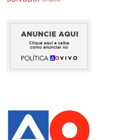
Vacina
STF