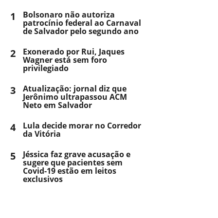
1
Bolsonaro não autoriza
patrocínio federal ao Carnaval
de Salvador pelo segundo ano
2
Exonerado por Rui, Jaques
Wagner está sem foro
privilegiado
3
Atualização: jornal diz que
Jerônimo ultrapassou ACM
Neto em Salvador
4
Lula decide morar no Corredor
da Vitória
5
Jéssica faz grave acusação e
sugere que pacientes sem
Covid-19 estão em leitos
exclusivos