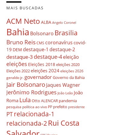
MAIS BUSCADAS
ACM Neto
ALBA
Angelo Coronel
Bahia
Brasilia
Bolsonaro
Bruno Reis
coronavírus
covid-
CMS
destaque-1
destaque-2
19
DEM
destaque-4
destaque-3
eleição
eleições
Eleições 2018
eleições 2020
eleições 2024
Eleições 2022
eleições 2026
governador
Governo da Bahia
geraldo jr.
Jair Bolsonaro
Jaques Wagner
Jerônimo Rodrigues
João
João Leão
Lula
Roma
Otto ALENCAR
pandemia
prefeito
pesquisa
política ao vivo
PP
presidente
relacionada-1
PT
Rui Costa
relacionada-2
Salvador