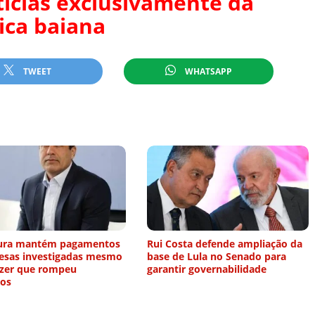
tícias exclusivamente da
tica baiana
TWEET
WHATSAPP
tura mantém pagamentos
Rui Costa defende ampliação da
esas investigadas mesmo
base de Lula no Senado para
izer que rompeu
garantir governabilidade
tos