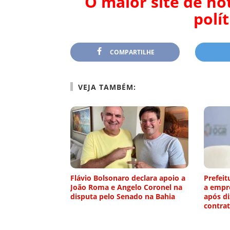
O maior site de no
polí
COMPARTILHE
VEJA TAMBÉM:
Flávio Bolsonaro declara apoio a
Prefei
João Roma e Angelo Coronel na
a empr
disputa pelo Senado na Bahia
após d
contra