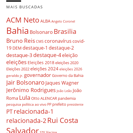
MAIS BUSCADAS
ACM Neto
ALBA
Angelo Coronel
Bahia
Brasilia
Bolsonaro
Bruno Reis
coronavírus
covid-
CMS
destaque-1
destaque-2
19
DEM
destaque-4
destaque-3
eleição
eleições
Eleições 2018
eleições 2020
eleições 2024
Eleições 2022
eleições 2026
governador
Governo da Bahia
geraldo jr.
Jair Bolsonaro
Jaques Wagner
Jerônimo Rodrigues
João
João Leão
Lula
Roma
Otto ALENCAR
pandemia
prefeito
pesquisa
política ao vivo
PP
presidente
relacionada-1
PT
Rui Costa
relacionada-2
Salvador
Vacina
STF