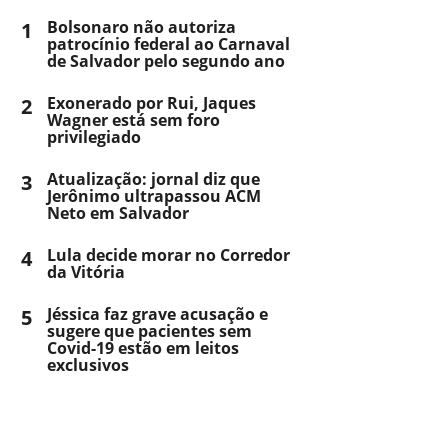
1
Bolsonaro não autoriza
patrocínio federal ao Carnaval
de Salvador pelo segundo ano
2
Exonerado por Rui, Jaques
Wagner está sem foro
privilegiado
3
Atualização: jornal diz que
Jerônimo ultrapassou ACM
Neto em Salvador
4
Lula decide morar no Corredor
da Vitória
5
Jéssica faz grave acusação e
sugere que pacientes sem
Covid-19 estão em leitos
exclusivos