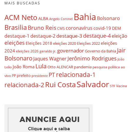
MAIS BUSCADAS
Bahia
ACM Neto
Bolsonaro
ALBA
Angelo Coronel
Brasilia
Bruno Reis
coronavírus
covid-19
DEM
CMS
destaque-4
destaque-3
eleição
destaque-1
destaque-2
eleições
eleições
Eleições 2018
eleições 2020
Eleições 2022
Jair
governador
2024
Governo da Bahia
geraldo jr.
eleições 2026
Bolsonaro
Jerônimo Rodrigues
Jaques Wagner
João
Lula
João Roma
Otto ALENCAR
pandemia
pesquisa
política ao
Leão
relacionada-1
PT
prefeito
vivo
PP
presidente
Salvador
Rui Costa
relacionada-2
Vacina
STF