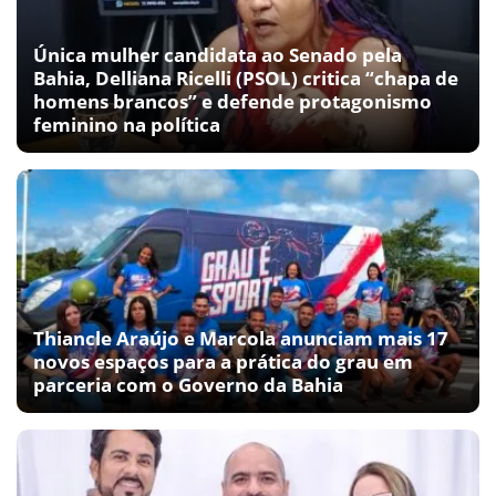
Única mulher candidata ao Senado pela
Bahia, Delliana Ricelli (PSOL) critica “chapa de
homens brancos” e defende protagonismo
feminino na política
Thiancle Araújo e Marcola anunciam mais 17
novos espaços para a prática do grau em
parceria com o Governo da Bahia