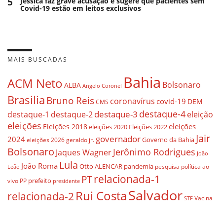
5
Jéssica faz grave acusação e sugere que pacientes sem
Covid-19 estão em leitos exclusivos
MAIS BUSCADAS
Bahia
ACM Neto
Bolsonaro
ALBA
Angelo Coronel
Brasilia
Bruno Reis
coronavírus
covid-19
DEM
CMS
destaque-4
destaque-3
destaque-1
destaque-2
eleição
eleições
eleições
Eleições 2018
eleições 2020
Eleições 2022
Jair
governador
2024
Governo da Bahia
geraldo jr.
eleições 2026
Bolsonaro
Jerônimo Rodrigues
Jaques Wagner
João
Lula
João Roma
Otto ALENCAR
pandemia
pesquisa
política ao
Leão
relacionada-1
PT
prefeito
vivo
PP
presidente
Salvador
Rui Costa
relacionada-2
Vacina
STF