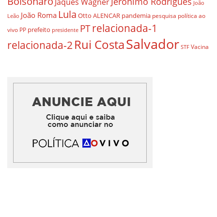
Bolsonaro
Jerônimo Rodrigues
Jaques Wagner
João
Lula
João Roma
Otto ALENCAR
pandemia
pesquisa
política ao
Leão
relacionada-1
PT
prefeito
vivo
PP
presidente
Salvador
Rui Costa
relacionada-2
Vacina
STF