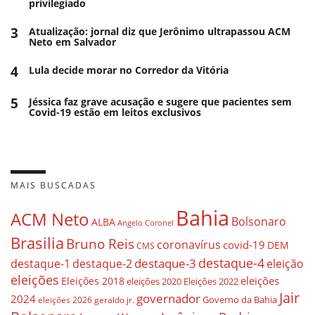
privilegiado
3
Atualização: jornal diz que Jerônimo ultrapassou ACM
Neto em Salvador
4
Lula decide morar no Corredor da Vitória
5
Jéssica faz grave acusação e sugere que pacientes sem
Covid-19 estão em leitos exclusivos
MAIS BUSCADAS
Bahia
ACM Neto
Bolsonaro
ALBA
Angelo Coronel
Brasilia
Bruno Reis
coronavírus
covid-19
DEM
CMS
destaque-4
destaque-3
destaque-1
destaque-2
eleição
eleições
eleições
Eleições 2018
eleições 2020
Eleições 2022
Jair
governador
2024
Governo da Bahia
geraldo jr.
eleições 2026