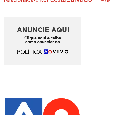
Vacina
STF