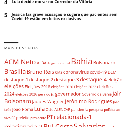
4
Lula decide morar no Corredor da Vitória
5
Jéssica faz grave acusação e sugere que pacientes sem
Covid-19 estão em leitos exclusivos
MAIS BUSCADAS
Bahia
ACM Neto
Bolsonaro
ALBA
Angelo Coronel
Brasilia
Bruno Reis
coronavírus
covid-19
DEM
CMS
destaque-4
destaque-3
eleição
destaque-1
destaque-2
eleições
eleições
Eleições 2018
eleições 2020
Eleições 2022
Jair
governador
2024
Governo da Bahia
geraldo jr.
eleições 2026
Bolsonaro
Jerônimo Rodrigues
Jaques Wagner
João
Lula
João Roma
Otto ALENCAR
pandemia
pesquisa
política ao
Leão
relacionada-1
PT
prefeito
vivo
PP
presidente
Salvador
Rui Costa
relacionada-2