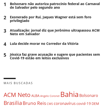
1
Bolsonaro não autoriza patrocínio federal ao Carnaval
de Salvador pelo segundo ano
2
Exonerado por Rui, Jaques Wagner está sem foro
privilegiado
3
Atualização: jornal diz que Jerônimo ultrapassou ACM
Neto em Salvador
4
Lula decide morar no Corredor da Vitória
5
Jéssica faz grave acusação e sugere que pacientes sem
Covid-19 estão em leitos exclusivos
MAIS BUSCADAS
Bahia
ACM Neto
Bolsonaro
ALBA
Angelo Coronel
Brasilia
Bruno Reis
coronavírus
covid-19
DEM
CMS