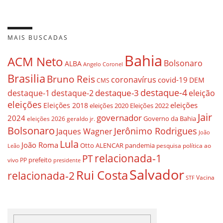
MAIS BUSCADAS
Bahia
ACM Neto
Bolsonaro
ALBA
Angelo Coronel
Brasilia
Bruno Reis
coronavírus
covid-19
DEM
CMS
destaque-4
destaque-3
eleição
destaque-1
destaque-2
eleições
eleições
Eleições 2018
eleições 2020
Eleições 2022
Jair
governador
2024
Governo da Bahia
geraldo jr.
eleições 2026
Bolsonaro
Jerônimo Rodrigues
Jaques Wagner
João
Lula
João Roma
Otto ALENCAR
pandemia
pesquisa
política ao
Leão
relacionada-1
PT
prefeito
vivo
PP
presidente
Salvador
Rui Costa
relacionada-2
Vacina
STF