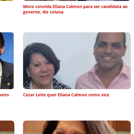
Moro convida Eliana Calmon para ser candidata ao
governo, diz coluna
 voto
Cezar Leite quer Eliana Calmon como vice