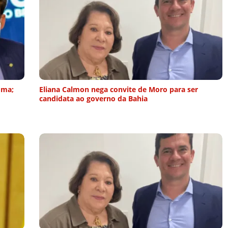
oma;
Eliana Calmon nega convite de Moro para ser
candidata ao governo da Bahia