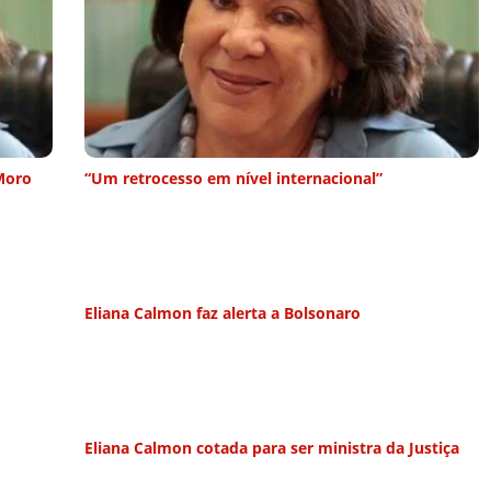
Moro
“Um retrocesso em nível internacional”
Eliana Calmon faz alerta a Bolsonaro
Eliana Calmon cotada para ser ministra da Justiça