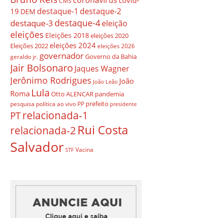
covid-
CMS
destaque-1
destaque-2
19
DEM
destaque-4
destaque-3
eleição
eleições
Eleições 2018
eleições 2020
eleições 2024
Eleições 2022
eleições 2026
governador
Governo da Bahia
geraldo jr.
Jair Bolsonaro
Jaques Wagner
Jerônimo Rodrigues
João
João Leão
Lula
Roma
Otto ALENCAR
pandemia
prefeito
pesquisa
política ao vivo
PP
presidente
relacionada-1
PT
Rui Costa
relacionada-2
Salvador
Vacina
STF