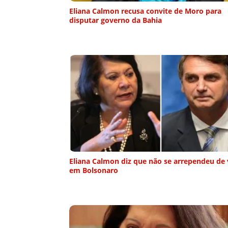
Eliana Calmon recusa convite de Moro para
disputar governo da Bahia
Eliana Calmon diz que não se arrependeu de
em Bolsonaro