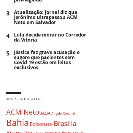
3
Atualização: jornal diz que
Jerônimo ultrapassou ACM
Neto em Salvador
4
Lula decide morar no Corredor
da Vitória
5
Jéssica faz grave acusação e
sugere que pacientes sem
Covid-19 estão em leitos
exclusivos
MAIS BUSCADAS
ACM Neto
ALBA
Angelo Coronel
Bahia
Brasilia
Bolsonaro
Bruno Reis
coronavírus